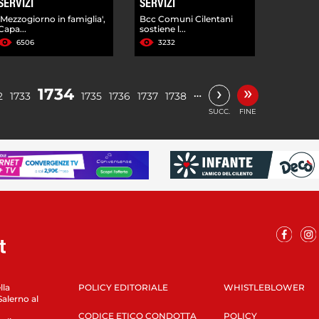
SERVIZI
SERVIZI
'Mezzogiorno in famiglia',
Bcc Comuni Cilentani
Capa...
sostiene l...
6506
3232
»
›
1734
…
2
1733
1735
1736
1737
1738
SUCC.
FINE
lla
POLICY EDITORIALE
WHISTLEBLOWER
Salerno al
CODICE ETICO CONDOTTA
POLICY