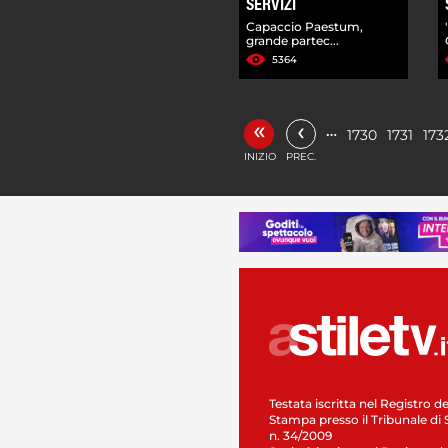
SERVIZI
Capaccio Paestum,
grande partec...
5364
«
‹
…
1730
1731
173
INIZIO
PREC.
Testata iscritta nel Registro de
Stampa presso il Tribunale di 
n. 34/2009