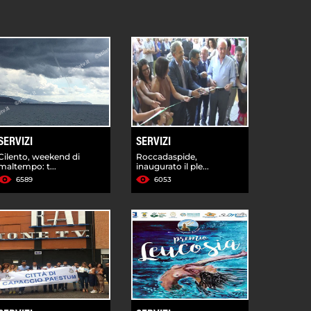
SERVIZI
SERVIZI
Cilento, weekend di
Roccadaspide,
maltempo: t...
inaugurato il ple...
6589
6053