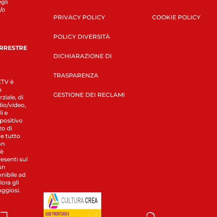
gli
/o
PRIVACY POLICY
COOKIE POLICY
POLICY DIVERSITÀ
ERRESTRE
DICHIARAZIONE DI
TRASPARENZA
LETV è
a
GESTIONE DEI RECLAMI
ziale, di
dio/video,
i e
spositivo
zo di
 e tutto
on
 è
esenti sul
un
nibile ad
ora gli
aggiosi.