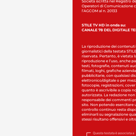
Società iscritta nel Registro de
Operatori di Comunicazione c
l’AGCOM al n. 20133
STILE TV HD in onda su:
CANALE 78 DEL DIGITALE T
La riproduzione dei contenuti
giornalistici della testata STI
riservata. Pertanto, è vietata l
riproduzione e l’uso, anche par
testi, fotografie, contenuti au
filmati, loghi, grafiche aziendal
pubblicitarie, con qualsiasi di
elettronico/digitale o per mez
fotocopie, registrazioni, cover
quanto è ascrivibile a copia n
autorizzata. La redazione non
responsabile dei commenti pr
sito. Non potendo esercitare 
controllo continuo resta dispo
eliminarli su segnalazione qual
stessi risultano offensivi e oltr