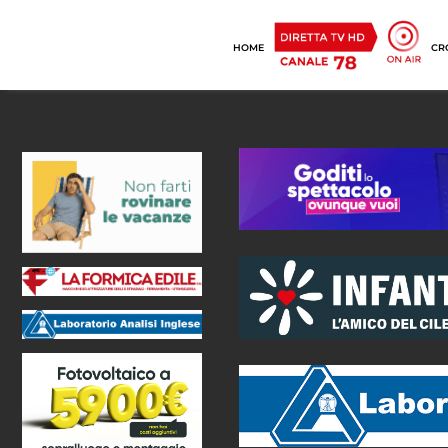
HOME
CR