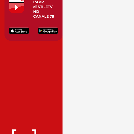
L’APP
di STILETV
HD
CANALE 78