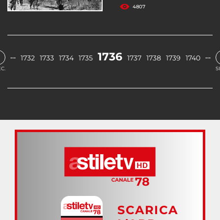
4807
1736
…
…
1732
1733
1734
1735
1737
1738
1739
1740
C.
S
SCARICA