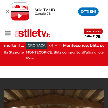
Stile TV HD
OTTIENI
Canale 78
Striano, minaccia di morte il sindaco: 67enne ai domiciliari
CRONACA
06:17
Stazione
MONTECORICE. Blitz congiunto all’alba di oggi da part
pol...