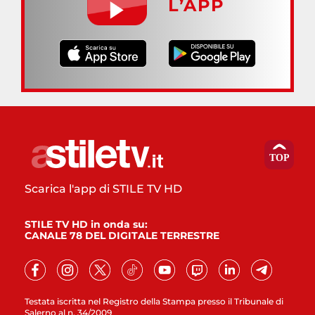
L’APP
Scarica l'app di STILE TV HD
STILE TV HD in onda su:
CANALE 78 DEL DIGITALE TERRESTRE
Testata iscritta nel Registro della Stampa presso il Tribunale di
Salerno al n. 34/2009