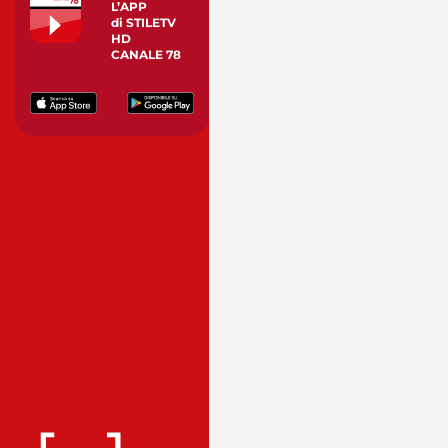
L’APP
di STILETV
HD
CANALE 78