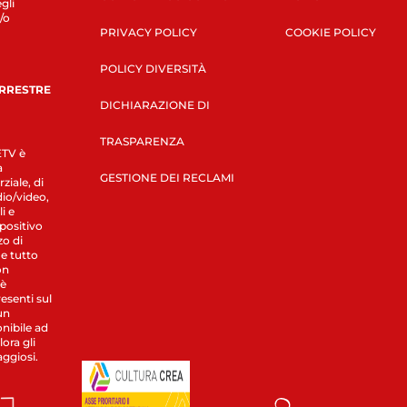
gli
/o
PRIVACY POLICY
COOKIE POLICY
POLICY DIVERSITÀ
ERRESTRE
DICHIARAZIONE DI
TRASPARENZA
LETV è
a
GESTIONE DEI RECLAMI
ziale, di
dio/video,
i e
spositivo
zo di
 e tutto
on
 è
esenti sul
un
nibile ad
ora gli
aggiosi.