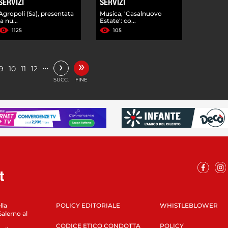
SERVIZI
SERVIZI
Agropoli (Sa), presentata
Musica, 'Casalnuovo
la nu...
Estate': co...
1125
105
»
›
…
9
10
11
12
SUCC.
FINE
lla
POLICY EDITORIALE
WHISTLEBLOWER
Salerno al
CODICE ETICO CONDOTTA
POLICY