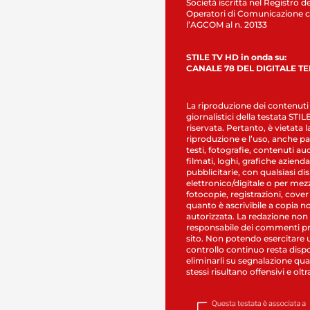
Società iscritta nel Registro de
Operatori di Comunicazione c
l’AGCOM al n. 20133
STILE TV HD in onda su:
CANALE 78 DEL DIGITALE T
La riproduzione dei contenuti
giornalistici della testata STI
riservata. Pertanto, è vietata l
riproduzione e l’uso, anche par
testi, fotografie, contenuti au
filmati, loghi, grafiche aziendal
pubblicitarie, con qualsiasi di
elettronico/digitale o per mez
fotocopie, registrazioni, cover
quanto è ascrivibile a copia n
autorizzata. La redazione non
responsabile dei commenti pr
sito. Non potendo esercitare 
controllo continuo resta dispo
eliminarli su segnalazione qual
stessi risultano offensivi e oltr