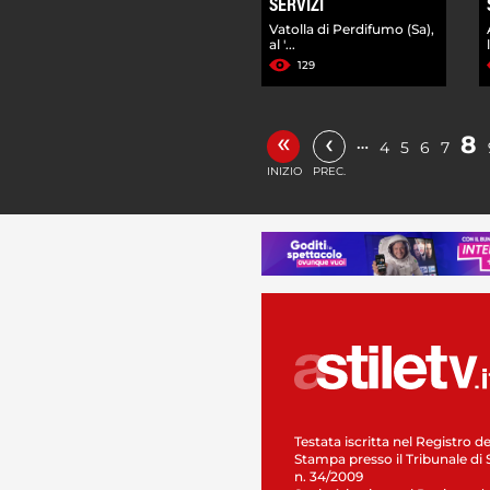
SERVIZI
Vatolla di Perdifumo (Sa),
al '...
129
«
‹
8
…
4
5
6
7
INIZIO
PREC.
Testata iscritta nel Registro de
Stampa presso il Tribunale di 
n. 34/2009