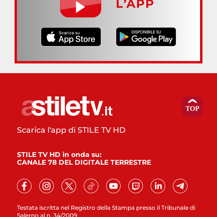
L’APP
Scarica l'app di STILE TV HD
STILE TV HD in onda su:
CANALE 78 DEL DIGITALE TERRESTRE
Testata iscritta nel Registro della Stampa presso il Tribunale di
Salerno al n. 34/2009