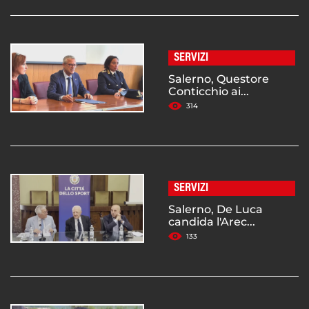
SERVIZI
Salerno, Questore
Conticchio ai...
314
SERVIZI
Salerno, De Luca
candida l'Arec...
133