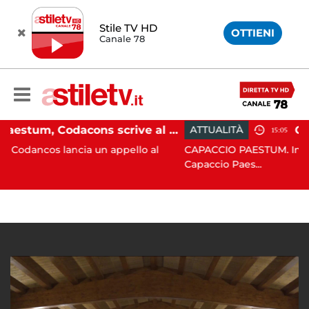
Stile TV HD
OTTIENI
Canale 78
Paestum, Codacons scrive al ministro Giuli: "Rilanciare scavi dell'Anfiteatro nell'area archeologica"
ATTUALITÀ
15:05
ncia un appello al
CAPACCIO PAESTUM. Incisiva azione d
Capaccio Paes...