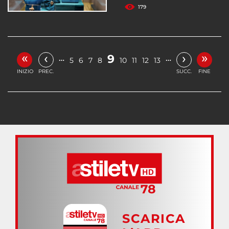
179
«
»
‹
›
9
…
…
5
6
7
8
10
11
12
13
INIZIO
PREC.
SUCC.
FINE
SCARICA