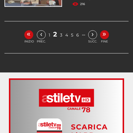
216
«
»
‹
›
2
…
1
3
4
5
6
INIZIO
PREC.
SUCC.
FINE
SCARICA