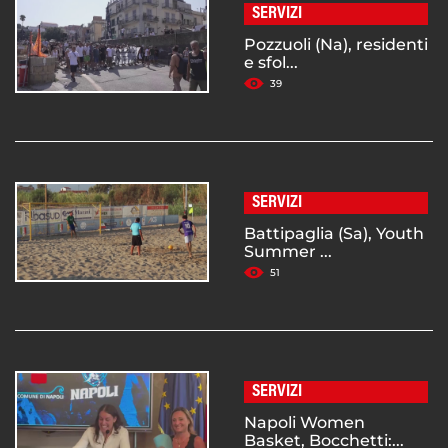
SERVIZI
Pozzuoli (Na), residenti
e sfol...
39
SERVIZI
Battipaglia (Sa), Youth
Summer ...
51
SERVIZI
Napoli Women
Basket, Bocchetti:...