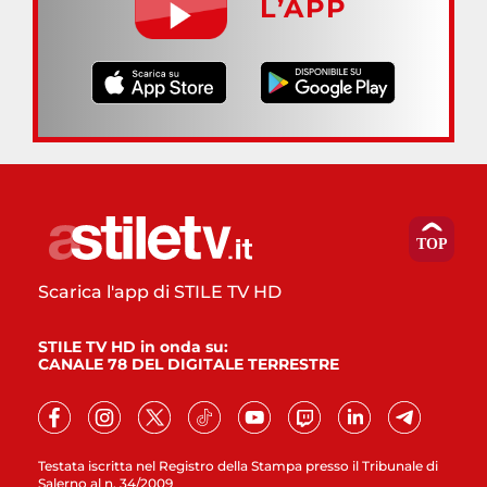
L’APP
Scarica l'app di STILE TV HD
STILE TV HD in onda su:
CANALE 78 DEL DIGITALE TERRESTRE
Testata iscritta nel Registro della Stampa presso il Tribunale di
Salerno al n. 34/2009