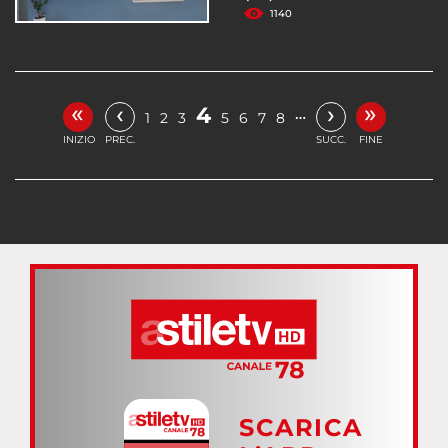
1140
«
»
‹
›
4
…
1
2
3
5
6
7
8
INIZIO
PREC.
SUCC.
FINE
SCARICA