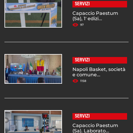
SERVIZI
Capaccio Paestum
(Sa), 1' edizi...
97
SERVIZI
Napoli Basket, società
e comune...
1158
SERVIZI
Capaccio Paestum
(Sa). Laborato...