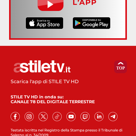
L’APP
Scarica l'app di STILE TV HD
STILE TV HD in onda su:
CANALE 78 DEL DIGITALE TERRESTRE
Testata iscritta nel Registro della Stampa presso il Tribunale di
Salerno al n. 34/2009