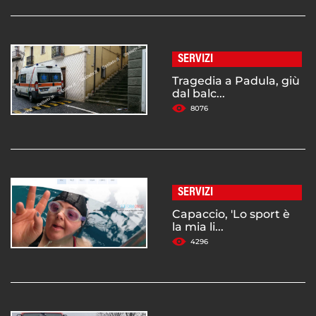
SERVIZI
Tragedia a Padula, giù
dal balc...
8076
SERVIZI
Capaccio, 'Lo sport è
la mia li...
4296