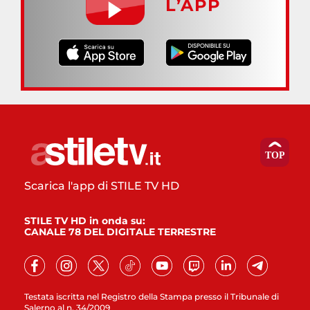
L’APP
Scarica l'app di STILE TV HD
STILE TV HD in onda su:
CANALE 78 DEL DIGITALE TERRESTRE
Testata iscritta nel Registro della Stampa presso il Tribunale di
Salerno al n. 34/2009