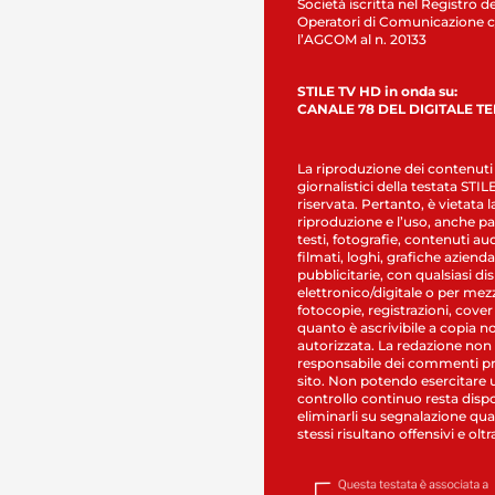
Società iscritta nel Registro de
Operatori di Comunicazione c
l’AGCOM al n. 20133
STILE TV HD in onda su:
CANALE 78 DEL DIGITALE T
La riproduzione dei contenuti
giornalistici della testata STI
riservata. Pertanto, è vietata l
riproduzione e l’uso, anche par
testi, fotografie, contenuti au
filmati, loghi, grafiche aziendal
pubblicitarie, con qualsiasi di
elettronico/digitale o per mez
fotocopie, registrazioni, cover
quanto è ascrivibile a copia n
autorizzata. La redazione non
responsabile dei commenti pr
sito. Non potendo esercitare 
controllo continuo resta dispo
eliminarli su segnalazione qual
stessi risultano offensivi e oltr