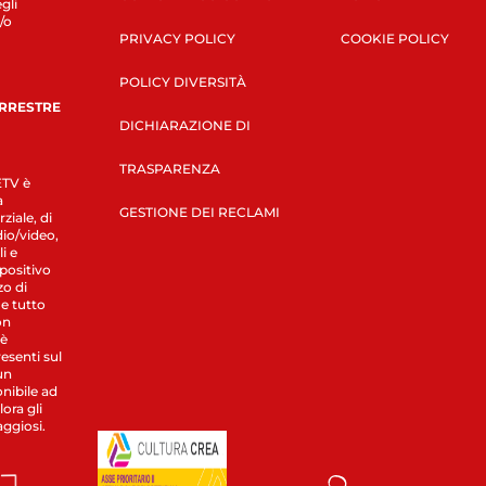
gli
/o
PRIVACY POLICY
COOKIE POLICY
POLICY DIVERSITÀ
ERRESTRE
DICHIARAZIONE DI
TRASPARENZA
LETV è
a
GESTIONE DEI RECLAMI
ziale, di
dio/video,
i e
spositivo
zo di
 e tutto
on
 è
esenti sul
un
nibile ad
ora gli
aggiosi.