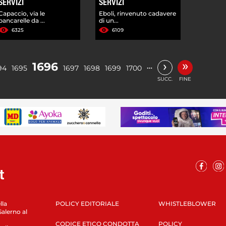
SERVIZI
SERVIZI
Capaccio, via le
Eboli, rinvenuto cadavere
bancarelle da ...
di un...
6325
6109
»
›
1696
…
94
1695
1697
1698
1699
1700
SUCC.
FINE
lla
POLICY EDITORIALE
WHISTLEBLOWER
Salerno al
CODICE ETICO CONDOTTA
POLICY