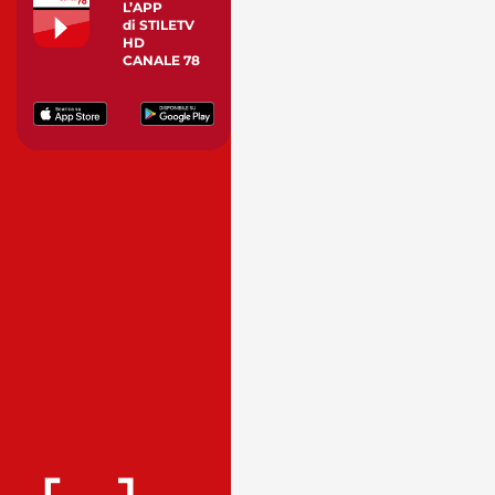
L’APP
di STILETV
HD
CANALE 78