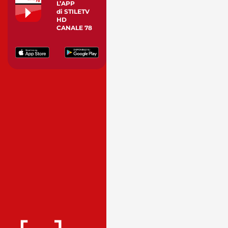
L’APP
di STILETV
HD
CANALE 78