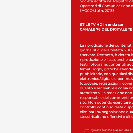
Società iscritta nel Registro de
Operatori di Comunicazione c
l’AGCOM al n. 20133
STILE TV HD in onda su:
CANALE 78 DEL DIGITALE T
La riproduzione dei contenuti
giornalistici della testata STI
riservata. Pertanto, è vietata l
riproduzione e l’uso, anche par
testi, fotografie, contenuti au
filmati, loghi, grafiche aziendal
pubblicitarie, con qualsiasi di
elettronico/digitale o per mez
fotocopie, registrazioni, cover
quanto è ascrivibile a copia n
autorizzata. La redazione non
responsabile dei commenti pr
sito. Non potendo esercitare 
controllo continuo resta dispo
eliminarli su segnalazione qual
stessi risultano offensivi e oltr