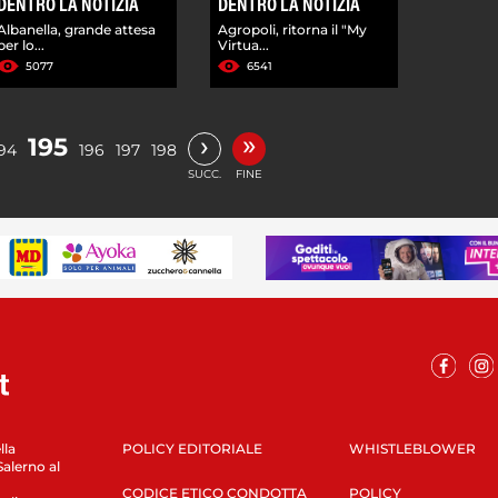
DENTRO LA NOTIZIA
DENTRO LA NOTIZIA
Albanella, grande attesa
Agropoli, ritorna il "My
per lo...
Virtua...
5077
6541
»
›
195
94
196
197
198
SUCC.
FINE
lla
POLICY EDITORIALE
WHISTLEBLOWER
Salerno al
CODICE ETICO CONDOTTA
POLICY