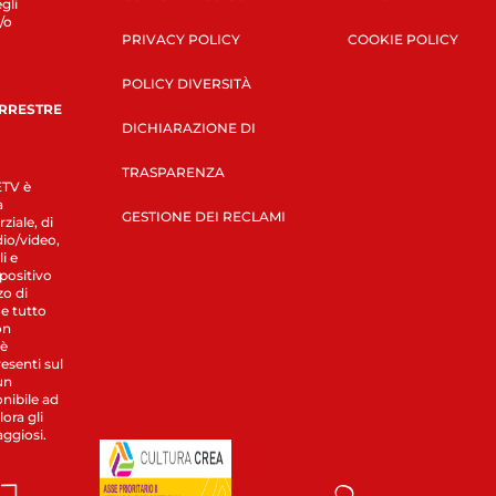
gli
/o
PRIVACY POLICY
COOKIE POLICY
POLICY DIVERSITÀ
ERRESTRE
DICHIARAZIONE DI
TRASPARENZA
LETV è
a
GESTIONE DEI RECLAMI
ziale, di
dio/video,
i e
spositivo
zo di
 e tutto
on
 è
esenti sul
un
nibile ad
ora gli
aggiosi.