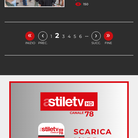
150
«
»
‹
›
2
…
1
3
4
5
6
INIZIO
PREC.
SUCC.
FINE
SCARICA