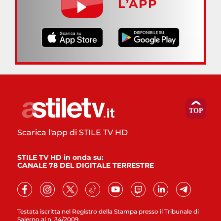
L’APP
Scarica l'app di STILE TV HD
STILE TV HD in onda su:
CANALE 78 DEL DIGITALE TERRESTRE
Testata iscritta nel Registro della Stampa presso il Tribunale di
Salerno al n. 34/2009