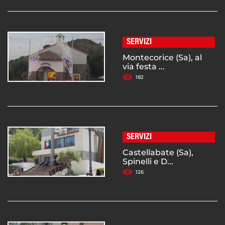
SERVIZI
Montecorice (Sa), al
via festa ...
182
SERVIZI
Castellabate (Sa),
Spinelli e D...
126