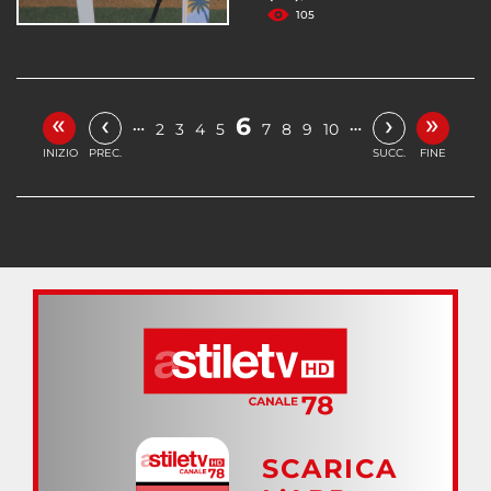
105
«
»
‹
›
6
…
…
2
3
4
5
7
8
9
10
INIZIO
PREC.
SUCC.
FINE
SCARICA