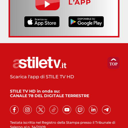
L’APP
Scarica l'app di STILE TV HD
STILE TV HD in onda su:
CANALE 78 DEL DIGITALE TERRESTRE
Testata iscritta nel Registro della Stampa presso il Tribunale di
Salerno al n. 34/2009