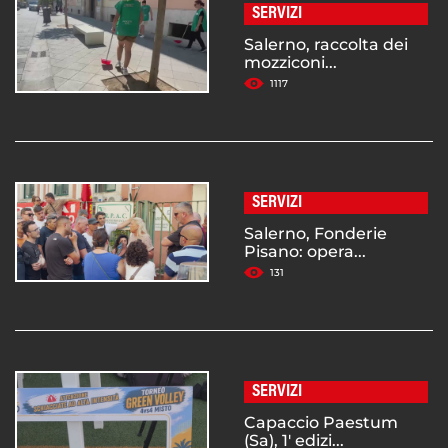
SERVIZI
Salerno, raccolta dei
mozziconi...
1117
SERVIZI
Salerno, Fonderie
Pisano: opera...
131
SERVIZI
Capaccio Paestum
(Sa), 1' edizi...