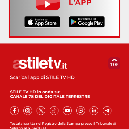
L’APP
Scarica l'app di STILE TV HD
STILE TV HD in onda su:
CANALE 78 DEL DIGITALE TERRESTRE
Testata iscritta nel Registro della Stampa presso il Tribunale di
Salerno al n. 34/2009