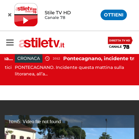
Stile TV HD
OTTIENI
Canale 78
Carburanti, la guardia di finanza rafforza i controlli: sequestri e denunce anche a Napoli
Pontecagnano, incidente tra due auto: 4 feriti
CRONACA
20:12
ici
PONTECAGNANO. Incidente questa mattina sulla
litoranea, all’a...
html5: Video file not found