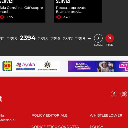
SERVIZI
SERVIZI
Sala Consilina: Gdf scopre
Rocca, approvato
maxi...
Bilancio previ...
1995
3371
»
›
2394
…
92
2393
2395
2396
2397
2398
SUCC.
FINE
lla
POLICY EDITORIALE
WHISTLEBLOWER
Salerno al
CODICE ETICO CONDOTTA
POLICY