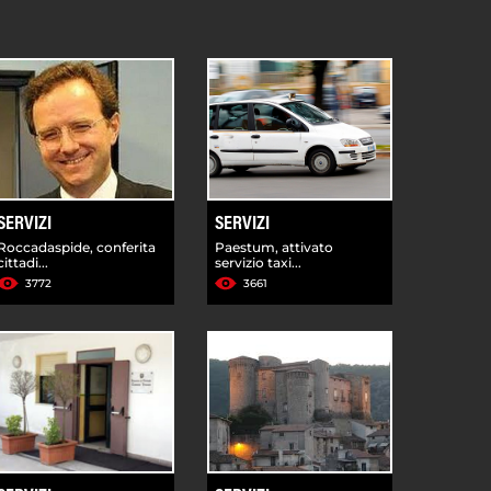
SERVIZI
SERVIZI
Roccadaspide, conferita
Paestum, attivato
cittadi...
servizio taxi...
3772
3661