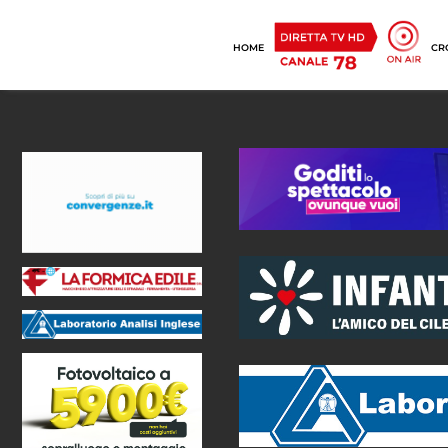
HOME
CR