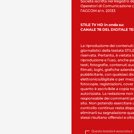
Società iscritta nel Registro de
Operatori di Comunicazione c
l’AGCOM al n. 20133
STILE TV HD in onda su:
CANALE 78 DEL DIGITALE T
La riproduzione dei contenuti
giornalistici della testata STI
riservata. Pertanto, è vietata l
riproduzione e l’uso, anche par
testi, fotografie, contenuti au
filmati, loghi, grafiche aziendal
pubblicitarie, con qualsiasi di
elettronico/digitale o per mez
fotocopie, registrazioni, cover
quanto è ascrivibile a copia n
autorizzata. La redazione non
responsabile dei commenti pr
sito. Non potendo esercitare 
controllo continuo resta dispo
eliminarli su segnalazione qual
stessi risultano offensivi e oltr