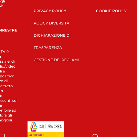
gli
/o
PRIVACY POLICY
COOKIE POLICY
POLICY DIVERSITÀ
ERRESTRE
DICHIARAZIONE DI
TRASPARENZA
LETV è
a
GESTIONE DEI RECLAMI
ziale, di
dio/video,
i e
spositivo
zo di
 e tutto
on
 è
esenti sul
un
nibile ad
ora gli
aggiosi.