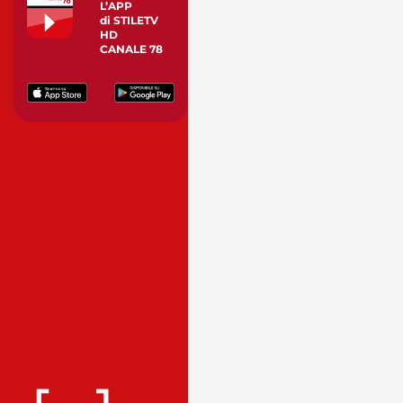
L’APP
di STILETV
HD
CANALE 78