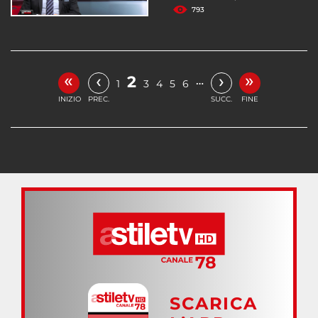
793
«
»
‹
›
2
…
1
3
4
5
6
INIZIO
PREC.
SUCC.
FINE
SCARICA