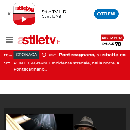
Stile TV HD
OTTIENI
Canale 78
Sant'Antimo, tenta di truffare anziana: 16enne denunciato dai carabinieri
Pontecagnano, si ribalta con l'auto alla rotatoria: giovane ferito
CRONACA
10:09
nzo
PONTECAGNANO. Incidente stradale, nella notte, a
Pontecagnano...