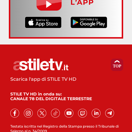
L’APP
Scarica l'app di STILE TV HD
STILE TV HD in onda su:
CANALE 78 DEL DIGITALE TERRESTRE
Testata iscritta nel Registro della Stampa presso il Tribunale di
Salerno al n. 34/2009