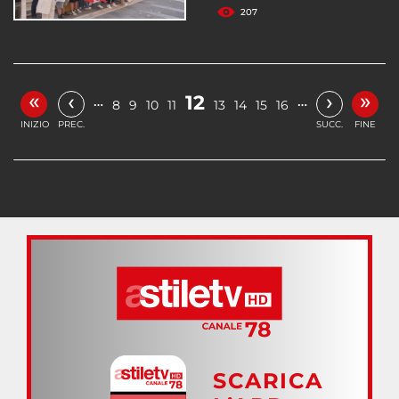
207
«
»
‹
›
12
…
…
8
9
10
11
13
14
15
16
INIZIO
PREC.
SUCC.
FINE
SCARICA