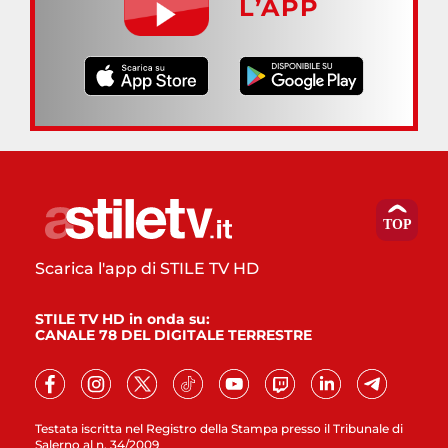
L’APP
Scarica l'app di STILE TV HD
STILE TV HD in onda su:
CANALE 78 DEL DIGITALE TERRESTRE
Testata iscritta nel Registro della Stampa presso il Tribunale di
Salerno al n. 34/2009