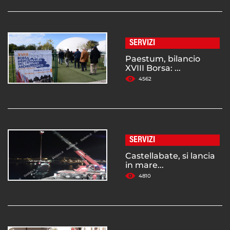
SERVIZI
Paestum, bilancio
XVIII Borsa: ...
4562
SERVIZI
Castellabate, si lancia
in mare...
4810