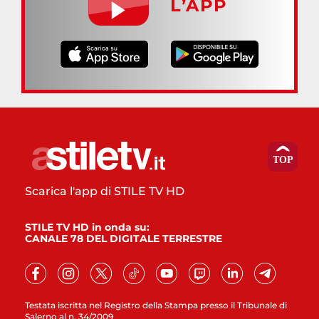
L’APP
Scarica l'app di STILE TV HD
STILE TV HD in onda su:
CANALE 78 DEL DIGITALE TERRESTRE
Testata iscritta nel Registro della Stampa presso il Tribunale di
Salerno al n. 34/2009