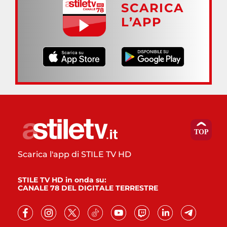
SCARICA
L’APP
Scarica l'app di STILE TV HD
STILE TV HD in onda su:
CANALE 78 DEL DIGITALE TERRESTRE