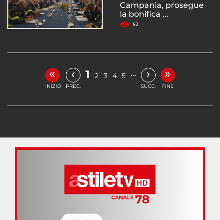
Campania, prosegue
la bonifica ...
52
«
»
‹
›
1
…
2
3
4
5
INIZIO
PREC.
SUCC.
FINE