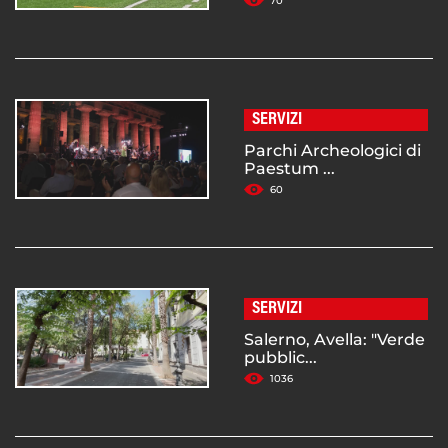
70
SERVIZI
Parchi Archeologici di
Paestum ...
60
SERVIZI
Salerno, Avella: "Verde
pubblic...
1036