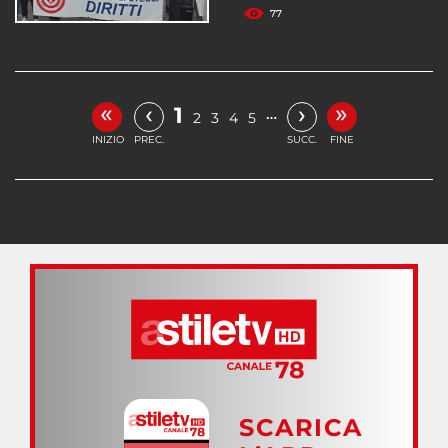
77
«
»
‹
›
1
…
2
3
4
5
INIZIO
PREC.
SUCC.
FINE
SCARICA