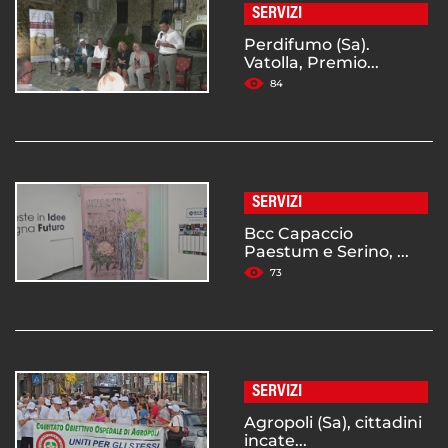
SERVIZI
Perdifumo (Sa).
Vatolla, Premio...
84
SERVIZI
Bcc Capaccio
Paestum e Serino, ...
73
SERVIZI
Agropoli (Sa), cittadini
incate...