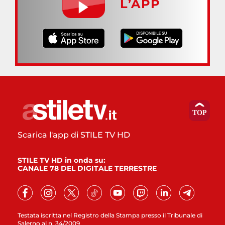
L’APP
Scarica l'app di STILE TV HD
STILE TV HD in onda su:
CANALE 78 DEL DIGITALE TERRESTRE
Testata iscritta nel Registro della Stampa presso il Tribunale di
Salerno al n. 34/2009