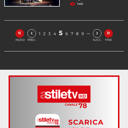
1461
«
»
‹
›
5
…
1
2
3
4
6
7
8
9
INIZIO
PREC.
SUCC.
FINE
SCARICA