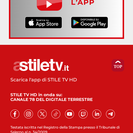
L’APP
Scarica l'app di STILE TV HD
STILE TV HD in onda su:
CANALE 78 DEL DIGITALE TERRESTRE
Testata iscritta nel Registro della Stampa presso il Tribunale di
Salerno al n. 34/2009