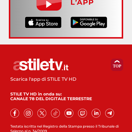
L’APP
Scarica l'app di STILE TV HD
STILE TV HD in onda su:
CANALE 78 DEL DIGITALE TERRESTRE
Testata iscritta nel Registro della Stampa presso il Tribunale di
Salerno al n. 34/2009