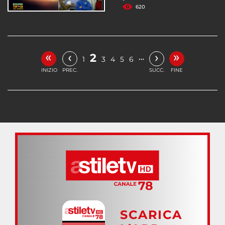
620
«
»
‹
›
2
…
1
3
4
5
6
INIZIO
PREC.
SUCC.
FINE
SCARICA