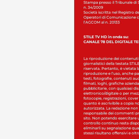
Stampa presso il Tribunale di 
n. 34/2009
Società iscritta nel Registro de
Operatori di Comunicazione c
l’AGCOM al n. 20133
STILE TV HD in onda su:
CANALE 78 DEL DIGITALE T
La riproduzione dei contenuti
giornalistici della testata STI
riservata. Pertanto, è vietata l
riproduzione e l’uso, anche par
testi, fotografie, contenuti au
filmati, loghi, grafiche aziendal
pubblicitarie, con qualsiasi di
elettronico/digitale o per mez
fotocopie, registrazioni, cover
quanto è ascrivibile a copia n
autorizzata. La redazione non
responsabile dei commenti pr
sito. Non potendo esercitare 
controllo continuo resta dispo
eliminarli su segnalazione qual
stessi risultano offensivi e oltr