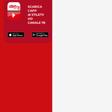
SCARICA
L’APP
di STILETV
HD
CANALE 78