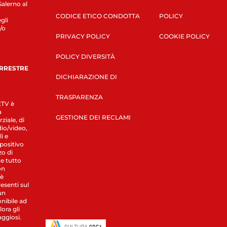
Salerno al
CODICE ETICO CONDOTTA
POLICY
gli
/o
PRIVACY POLICY
COOKIE POLICY
POLICY DIVERSITÀ
ERRESTRE
DICHIARAZIONE DI
TRASPARENZA
LETV è
a
GESTIONE DEI RECLAMI
ziale, di
dio/video,
i e
spositivo
zo di
 e tutto
on
 è
esenti sul
un
nibile ad
ora gli
aggiosi.