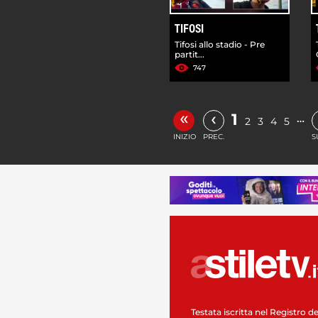
TIFOSI
Tifosi allo stadio - Pre
partit...
747
«
‹
1
…
2
3
4
5
INIZIO
PREC.
S
Testata iscritta nel Registro de