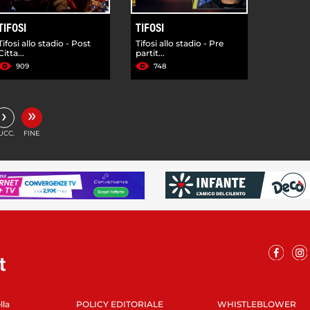
TIFOSI
TIFOSI
Tifosi allo stadio - Post
Tifosi allo stadio - Pre
Citta...
partit...
909
748
»
›
UCC.
FINE
lla
POLICY EDITORIALE
WHISTLEBLOWER