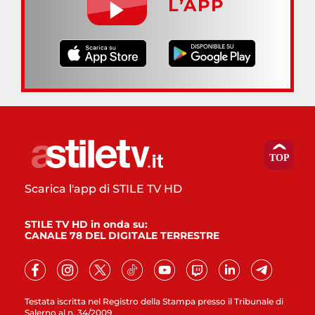
L’APP
Scarica l'app di STILE TV HD
STILE TV HD in onda su:
CANALE 78 DEL DIGITALE TERRESTRE
Testata iscritta nel Registro della Stampa presso il Tribunale di
Salerno al n. 34/2009