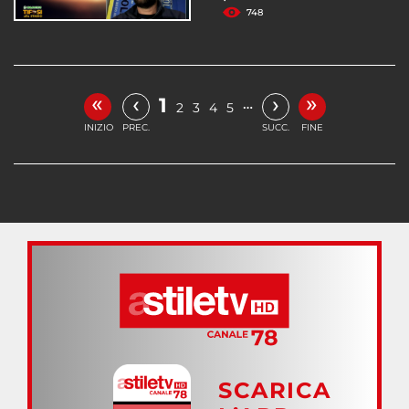
748
«
»
‹
›
1
…
2
3
4
5
INIZIO
PREC.
SUCC.
FINE
SCARICA