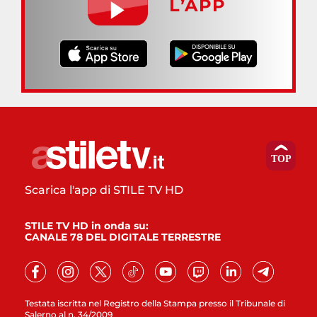
L’APP
Scarica l'app di STILE TV HD
STILE TV HD in onda su:
CANALE 78 DEL DIGITALE TERRESTRE
Testata iscritta nel Registro della Stampa presso il Tribunale di
Salerno al n. 34/2009