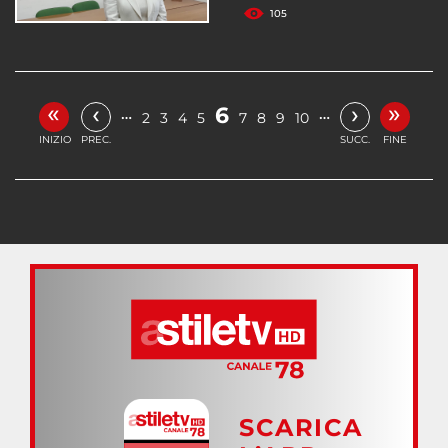
105
«
»
‹
›
6
…
…
2
3
4
5
7
8
9
10
INIZIO
PREC.
SUCC.
FINE
SCARICA