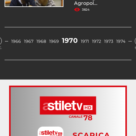
Agropol...
3824
1970
…
…
1966
1967
1968
1969
1971
1972
1973
1974
.
SCARICA