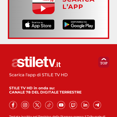
L’APP
Scarica l'app di STILE TV HD
STILE TV HD in onda su:
CANALE 78 DEL DIGITALE TERRESTRE
Testata iscritta nel Registro della Stampa presso il Tribunale di