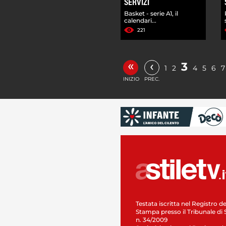
SERVIZI
Basket - serie A1, il
calendari...
221
«
‹
3
1
2
4
5
6
7
INIZIO
PREC.
Testata iscritta nel Registro de
Stampa presso il Tribunale di 
n. 34/2009