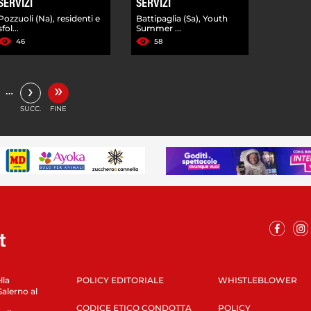
SERVIZI
SERVIZI
Pozzuoli (Na), residenti e
Battipaglia (Sa), Youth
sfol...
Summer ...
46
58
»
›
…
SUCC.
FINE
lla
POLICY EDITORIALE
WHISTLEBLOWER
Salerno al
CODICE ETICO CONDOTTA
POLICY