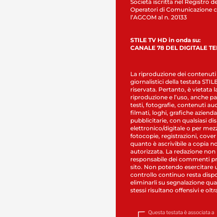
Società iscritta nel Registro de
Operatori di Comunicazione c
l’AGCOM al n. 20133
STILE TV HD in onda su:
CANALE 78 DEL DIGITALE T
La riproduzione dei contenuti
giornalistici della testata STI
riservata. Pertanto, è vietata l
riproduzione e l’uso, anche par
testi, fotografie, contenuti au
filmati, loghi, grafiche aziendal
pubblicitarie, con qualsiasi di
elettronico/digitale o per mez
fotocopie, registrazioni, cover
quanto è ascrivibile a copia n
autorizzata. La redazione non
responsabile dei commenti pr
sito. Non potendo esercitare 
controllo continuo resta dispo
eliminarli su segnalazione qual
stessi risultano offensivi e oltr