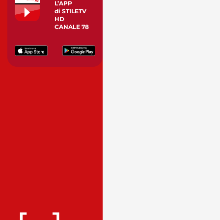
L’APP
di STILETV
HD
CANALE 78