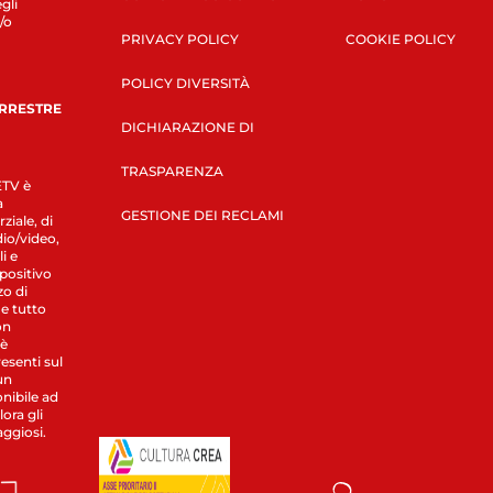
gli
/o
PRIVACY POLICY
COOKIE POLICY
POLICY DIVERSITÀ
ERRESTRE
DICHIARAZIONE DI
TRASPARENZA
LETV è
a
GESTIONE DEI RECLAMI
ziale, di
dio/video,
i e
spositivo
zo di
 e tutto
on
 è
esenti sul
un
nibile ad
ora gli
aggiosi.