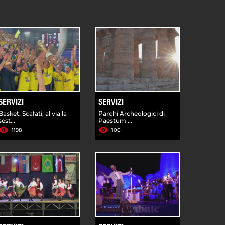
SERVIZI
SERVIZI
Basket. Scafati, al via la
Parchi Archeologici di
sest...
Paestum ...
1198
100