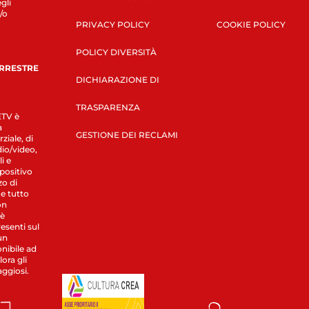
gli
/o
PRIVACY POLICY
COOKIE POLICY
POLICY DIVERSITÀ
ERRESTRE
DICHIARAZIONE DI
TRASPARENZA
LETV è
a
GESTIONE DEI RECLAMI
ziale, di
dio/video,
i e
spositivo
zo di
 e tutto
on
 è
esenti sul
un
nibile ad
ora gli
aggiosi.