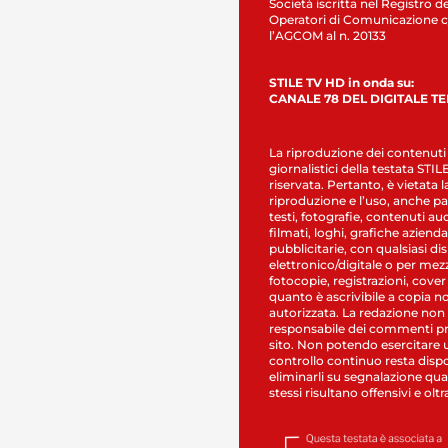
Società iscritta nel Registro de
Operatori di Comunicazione c
l’AGCOM al n. 20133
STILE TV HD in onda su:
CANALE 78 DEL DIGITALE T
La riproduzione dei contenuti
giornalistici della testata STI
riservata. Pertanto, è vietata l
riproduzione e l’uso, anche par
testi, fotografie, contenuti au
filmati, loghi, grafiche aziendal
pubblicitarie, con qualsiasi di
elettronico/digitale o per mez
fotocopie, registrazioni, cover
quanto è ascrivibile a copia n
autorizzata. La redazione non
responsabile dei commenti pr
sito. Non potendo esercitare 
controllo continuo resta dispo
eliminarli su segnalazione qual
stessi risultano offensivi e oltr