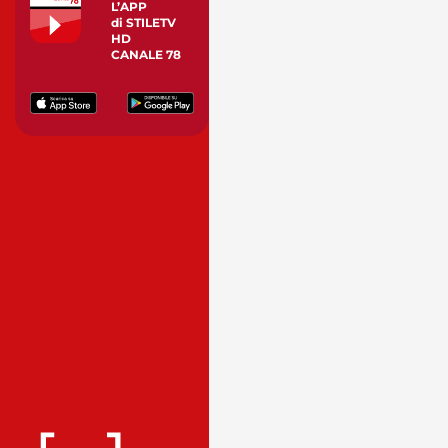
L’APP
di STILETV
HD
CANALE 78