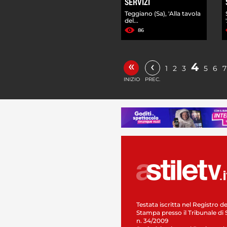
SERVIZI
Teggiano (Sa), 'Alla tavola
del...
86
«
‹
4
1
2
3
5
6
7
INIZIO
PREC.
Testata iscritta nel Registro de
Stampa presso il Tribunale di 
n. 34/2009