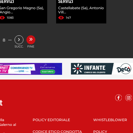
SERVIZI
SERVIZI
San Gregorio Magno (Sa),
Castellabate (Sa), Antonio
'Angio...
Vill...
1083
147
»
›
…
8
SUCC.
FINE
lla
POLICY EDITORIALE
WHISTLEBLOWER
Salerno al
CODICE ETICO CONDOTTA
POLICY