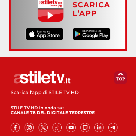
SCARICA
L’APP
Scarica l'app di STILE TV HD
STILE TV HD in onda su:
CANALE 78 DEL DIGITALE TERRESTRE