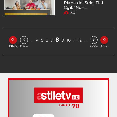
Piana del Sele, Flai
Cgil: "Non...
347
«
»
‹
›
8
…
…
4
5
6
7
9
10
11
12
INIZIO
PREC.
SUCC.
FINE