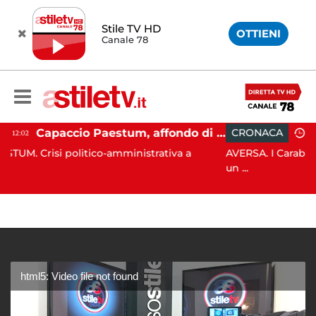
Stile TV HD
OTTIENI
Canale 78
Capaccio Paestum, affondo di Forza Italia: "Paolino è arrivato al capolinea"
CRONACA
11:54
ico-amministrativa a
AVERSA. I Carabinieri Forestali di
un ...
html5: Video file not found