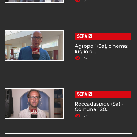
138
SERVIZI
Agropoli (Sa), cinema:
luglio d...
137
SERVIZI
Roccadaspide (Sa) -
Comunali 20...
178