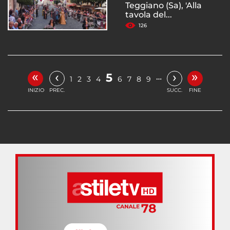
Teggiano (Sa), 'Alla
tavola del...
126
«
»
‹
›
5
…
1
2
3
4
6
7
8
9
INIZIO
PREC.
SUCC.
FINE