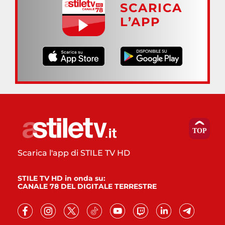
SCARICA
L’APP
Scarica l'app di STILE TV HD
STILE TV HD in onda su:
CANALE 78 DEL DIGITALE TERRESTRE