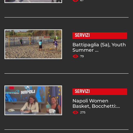
67
SERVIZI
Battipaglia (Sa), Youth
Summer ...
79
SERVIZI
Napoli Women
Basket, Bocchetti:...
275