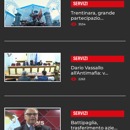
SERVIZI
Trentinara, grande
partecipazio...
3534
SERVIZI
Dario Vassallo
all'Antimafia: v...
2263
SERVIZI
Battipaglia,
trasferimento azie...