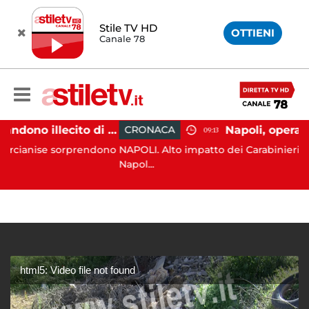
Stile TV HD
OTTIENI
Canale 78
Aversa, abbandono illecito di rifiuti: uomo sorpreso dai carabinieri
CRONACA
09:13
se sorprendono
NAPOLI. Alto impatto dei Carabinieri della com
Napol...
html5: Video file not found