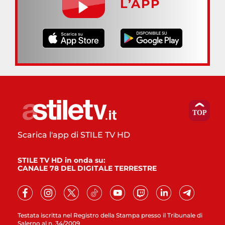
L’APP
Scarica l'app di STILE TV HD
STILE TV HD in onda su:
CANALE 78 DEL DIGITALE TERRESTRE
Testata iscritta nel Registro della Stampa presso il Tribunale di
Salerno al n. 34/2009