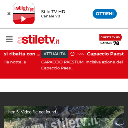
Stile TV HD
OTTIENI
Canale 78
Pontecagnano, si ribalta con l'auto alla rotatoria: giovane ferito
ATTUALITÀ
15:05
e, a
CAPACCIO PAESTUM. Incisiva azione del Comune d
Capaccio Paes...
html5: Video file not found