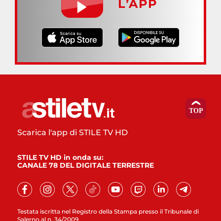
L’APP
Scarica l'app di STILE TV HD
STILE TV HD in onda su:
CANALE 78 DEL DIGITALE TERRESTRE
Testata iscritta nel Registro della Stampa presso il Tribunale di
Salerno al n. 34/2009