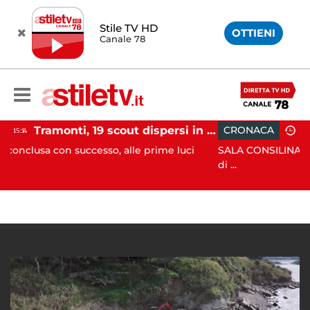
Stile TV HD
OTTIENI
Canale 78
Tramonti, 19 scout dispersi in montagna salvati dai vigili del fuoco
CRONACA
12:41
cesso, alle prime luci
SALA CONSILINA. Si ritrovano liquid
di ...