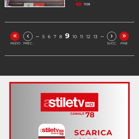
1128
«
»
‹
›
9
…
…
5
6
7
8
10
11
12
13
INIZIO
PREC.
SUCC.
FINE
SCARICA