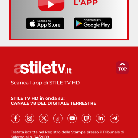
L’APP
Scarica l'app di STILE TV HD
STILE TV HD in onda su:
CANALE 78 DEL DIGITALE TERRESTRE
Testata iscritta nel Registro della Stampa presso il Tribunale di
Salerno al n. 34/2009