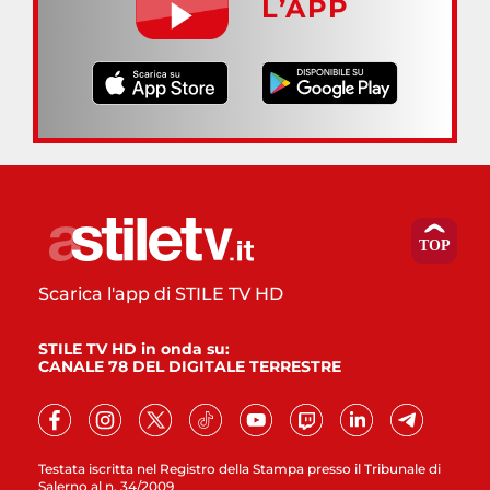
L’APP
Scarica l'app di STILE TV HD
STILE TV HD in onda su:
CANALE 78 DEL DIGITALE TERRESTRE
Testata iscritta nel Registro della Stampa presso il Tribunale di
Salerno al n. 34/2009