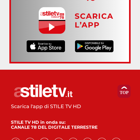
SCARICA
L’APP
Scarica l'app di STILE TV HD
STILE TV HD in onda su:
CANALE 78 DEL DIGITALE TERRESTRE