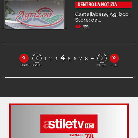
DENTRO LA NOTIZIA
Castellabate, Agrizoo
Store: da...
952
«
»
‹
›
4
…
1
2
3
5
6
7
8
INIZIO
PREC.
SUCC.
FINE