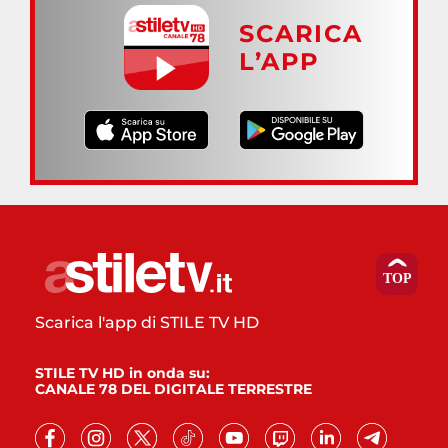
SCARICA
L’APP
Scarica l'app di STILE TV HD
STILE TV HD in onda su:
CANALE 78 DEL DIGITALE TERRESTRE