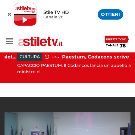
Stile TV HD
OTTIENI
Canale 78
Martina Carbonaro, braccialetto elettronico per i genitori della 14enne uccisa dall'ex
Paestum, Codacons scrive al ministro Giuli: "Rilanciare scavi dell'Anfiteatro nell'area archeologica"
CULTURA
10:54
CAPACCIO PAESTUM. Il Codancos lancia un appello al
ministro d...