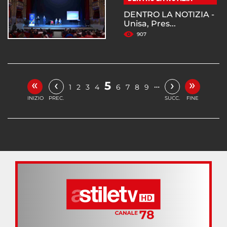
DENTRO LA NOTIZIA -
Unisa, Pres...
907
«
»
‹
›
5
…
1
2
3
4
6
7
8
9
INIZIO
PREC.
SUCC.
FINE