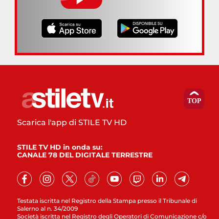
Scarica l'app di STILE TV HD
STILE TV HD in onda su:
CANALE 78 DEL DIGITALE TERRESTRE
Testata iscritta nel Registro della Stampa presso il Tribunale di
Salerno al n. 34/2009
Società iscritta nel Registro degli Operatori di Comunicazione c/o