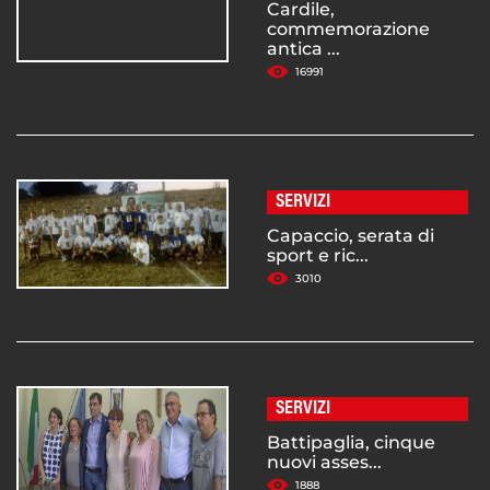
Cardile,
commemorazione
antica ...
16991
SERVIZI
Capaccio, serata di
sport e ric...
3010
SERVIZI
Battipaglia, cinque
nuovi asses...
1888