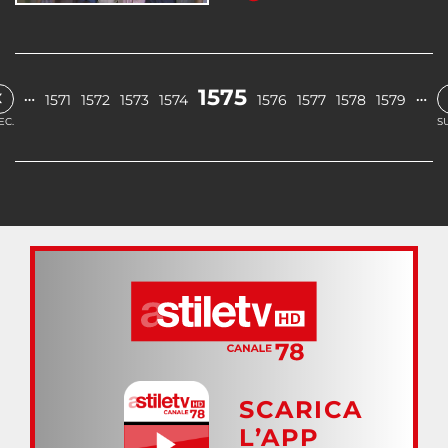
‹
1575
…
…
1571
1572
1573
1574
1576
1577
1578
1579
EC.
S
SCARICA
L’APP