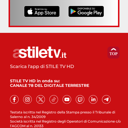
Scarica l'app di STILE TV HD
STILE TV HD in onda su:
CANALE 78 DEL DIGITALE TERRESTRE
Testata iscritta nel Registro della Stampa presso il Tribunale di
Salerno al n. 34/2009
Società iscritta nel Registro degli Operatori di Comunicazione c/o
l’AGCOM al n. 20133