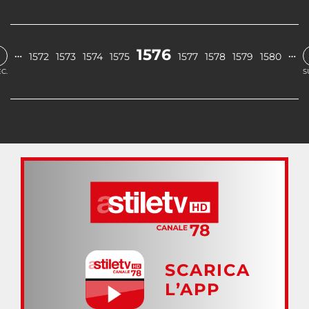
1576
…
…
1572
1573
1574
1575
1577
1578
1579
1580
C.
S
SCARICA
L’APP