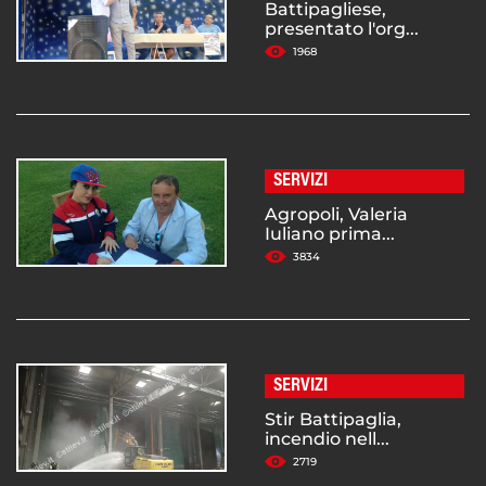
Battipagliese,
presentato l'org...
1968
SERVIZI
Agropoli, Valeria
Iuliano prima...
3834
SERVIZI
Stir Battipaglia,
incendio nell...
2719