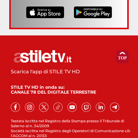
Scarica l'app di STILE TV HD
STILE TV HD in onda su:
CANALE 78 DEL DIGITALE TERRESTRE
Testata iscritta nel Registro della Stampa presso il Tribunale di
Salerno al n. 34/2009
Società iscritta nel Registro degli Operatori di Comunicazione c/o
l’AGCOM al n. 20133