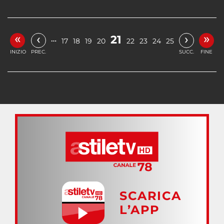
«
»
‹
›
21
…
17
18
19
20
22
23
24
25
INIZIO
PREC.
SUCC.
FINE
SCARICA
L’APP