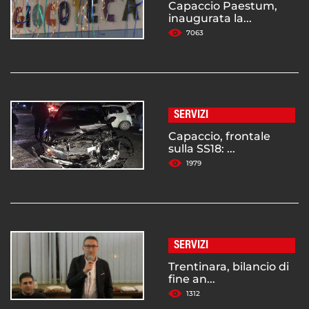
Capaccio Paestum,
inaugurata la...
7063
SERVIZI
Capaccio, frontale
sulla SS18: ...
1979
SERVIZI
Trentinara, bilancio di
fine an...
1312