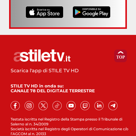
Scarica l'app di STILE TV HD
STILE TV HD in onda su:
CANALE 78 DEL DIGITALE TERRESTRE
Testata iscritta nel Registro della Stampa presso il Tribunale di
Salerno al n. 34/2009
Società iscritta nel Registro degli Operatori di Comunicazione c/o
l’AGCOM al n. 20133