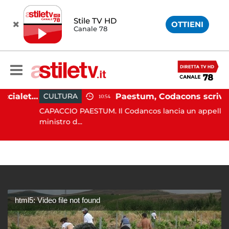
Stile TV HD
OTTIENI
Canale 78
Martina Carbonaro, braccialetto elettronico per i genitori della 14enne uccisa dall'ex
Paestum, Codacons scrive al ministro Giuli: "Rilanciare scavi dell'Anfiteatro 
CULTURA
10:54
CAPACCIO PAESTUM. Il Codancos lancia un appello al
ministro d...
html5: Video file not found