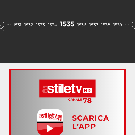
‹
1535
…
…
1531
1532
1533
1534
1536
1537
1538
1539
EC.
S
SCARICA
L’APP