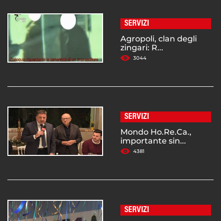
SERVIZI
Agropoli, clan degli
zingari: R...
3044
SERVIZI
Mondo Ho.Re.Ca.,
importante sin...
4381
SERVIZI