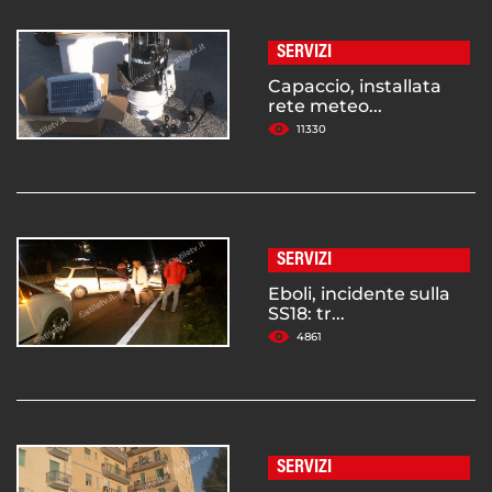
SERVIZI
Capaccio, installata
rete meteo...
11330
SERVIZI
Eboli, incidente sulla
SS18: tr...
4861
SERVIZI