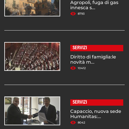
Agropoli, fuga di gas
innesca s...
8793
SERVIZI
Diritto di famiglia:le
novità m...
10412
SERVIZI
Capaccio, nuova sede
Humanitas:...
8042