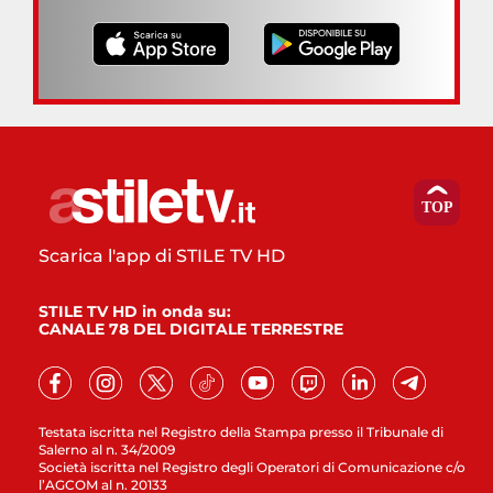
Scarica l'app di STILE TV HD
STILE TV HD in onda su:
CANALE 78 DEL DIGITALE TERRESTRE
Testata iscritta nel Registro della Stampa presso il Tribunale di
Salerno al n. 34/2009
Società iscritta nel Registro degli Operatori di Comunicazione c/o
l’AGCOM al n. 20133