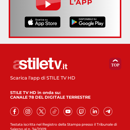
L’APP
Scarica l'app di STILE TV HD
STILE TV HD in onda su:
CANALE 78 DEL DIGITALE TERRESTRE
Testata iscritta nel Registro della Stampa presso il Tribunale di
Salerno al n. 34/2009