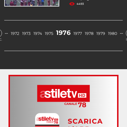
4493
1976
…
…
1972
1973
1974
1975
1977
1978
1979
1980
C.
SCARICA