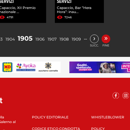
SERVIZI
SERVIZI
Capaccio, XII Premio
Capaccio, Bar “Hera
nazionale ...
Hora”: inau...
4791
7246
»
›
1905
…
03
1904
1906
1907
1908
1909
SUCC.
FINE
lla
POLICY EDITORIALE
WHISTLEBLOWER
Salerno al
CODICE ETICO CONDOTTA
POLICY