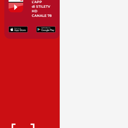
L’APP
di STILETV
HD
CANALE 78