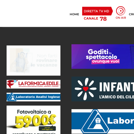
HOME
CR