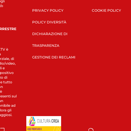
gli
/o
PRIVACY POLICY
COOKIE POLICY
POLICY DIVERSITÀ
ERRESTRE
DICHIARAZIONE DI
TRASPARENZA
LETV è
a
GESTIONE DEI RECLAMI
ziale, di
dio/video,
i e
spositivo
zo di
 e tutto
on
 è
esenti sul
un
nibile ad
ora gli
aggiosi.