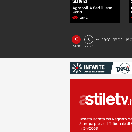
SERVIZI
Agropoli, Alfieri illustra
Rend...
2842
«
‹
…
1901
1902
19
INIZIO
PREC.
Testata iscritta nel Registro de
Stampa presso il Tribunale di 
n. 34/2009