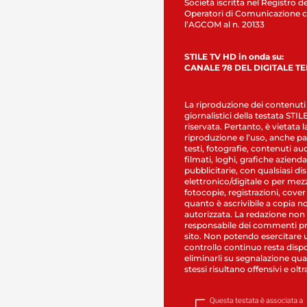
Società iscritta nel Registro de
Operatori di Comunicazione c
l’AGCOM al n. 20133
STILE TV HD in onda su:
CANALE 78 DEL DIGITALE T
La riproduzione dei contenuti
giornalistici della testata STI
riservata. Pertanto, è vietata l
riproduzione e l’uso, anche par
testi, fotografie, contenuti au
filmati, loghi, grafiche aziendal
pubblicitarie, con qualsiasi di
elettronico/digitale o per mez
fotocopie, registrazioni, cover
quanto è ascrivibile a copia n
autorizzata. La redazione non
responsabile dei commenti pr
sito. Non potendo esercitare 
controllo continuo resta dispo
eliminarli su segnalazione qual
stessi risultano offensivi e oltr