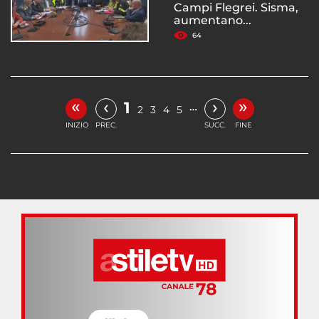
Campi Flegrei. Sisma,
aumentano...
64
«
»
‹
›
1
…
2
3
4
5
INIZIO
PREC.
SUCC.
FINE