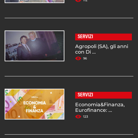
112
SERVIZI
Agropoli (SA), gli anni
con Di ...
96
SERVIZI
Economia&Finanza,
Eurofinance: ...
123