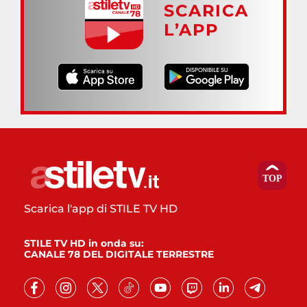
SCARICA
L’APP
Scarica l'app di STILE TV HD
STILE TV HD in onda su:
CANALE 78 DEL DIGITALE TERRESTRE