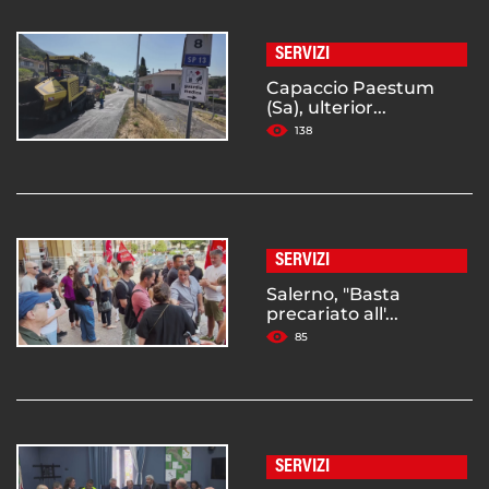
SERVIZI
Capaccio Paestum
(Sa), ulterior...
138
SERVIZI
Salerno, "Basta
precariato all'...
85
SERVIZI