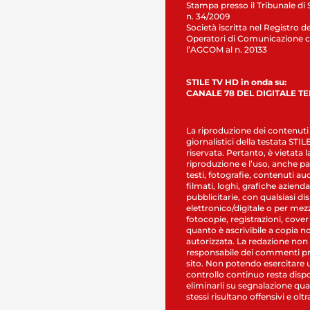
Stampa presso il Tribunale di 
n. 34/2009
Società iscritta nel Registro de
Operatori di Comunicazione c
l’AGCOM al n. 20133
STILE TV HD in onda su:
CANALE 78 DEL DIGITALE T
La riproduzione dei contenuti
giornalistici della testata STI
riservata. Pertanto, è vietata l
riproduzione e l’uso, anche par
testi, fotografie, contenuti au
filmati, loghi, grafiche aziendal
pubblicitarie, con qualsiasi di
elettronico/digitale o per mez
fotocopie, registrazioni, cover
quanto è ascrivibile a copia n
autorizzata. La redazione non
responsabile dei commenti pr
sito. Non potendo esercitare 
controllo continuo resta dispo
eliminarli su segnalazione qual
stessi risultano offensivi e oltr