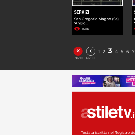
SERVIZI
San Gregorio Magno (Sa),
'Angio...
1080
«
‹
3
1
2
4
5
6
7
INIZIO
PREC.
Testata iscritta nel Registro de