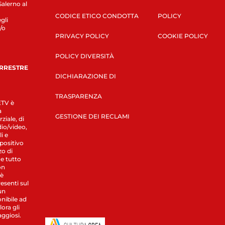
Salerno al
CODICE ETICO CONDOTTA
POLICY
gli
/o
PRIVACY POLICY
COOKIE POLICY
POLICY DIVERSITÀ
ERRESTRE
DICHIARAZIONE DI
TRASPARENZA
LETV è
a
GESTIONE DEI RECLAMI
ziale, di
dio/video,
i e
spositivo
zo di
 e tutto
on
 è
esenti sul
un
nibile ad
ora gli
aggiosi.