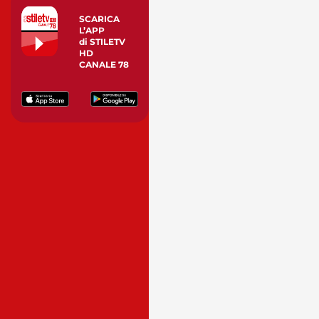
SCARICA
L’APP
di STILETV
HD
CANALE 78