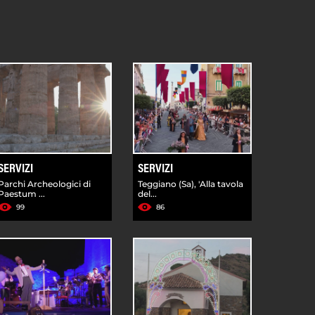
SERVIZI
SERVIZI
Parchi Archeologici di
Teggiano (Sa), 'Alla tavola
Paestum ...
del...
99
86