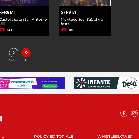
SERVIZI
SERVIZI
Castellabate (Sa), Antonio
Montecorice (Sa), al via
Vill...
festa ...
128
151
»
›
…
SUCC.
FINE
lla
POLICY EDITORIALE
WHISTLEBLOWER