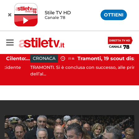
Stile TV HD
OTTIENI
Canale 78
Incidente agricolo nel Cilento: trattore si ribalta, muore 71enne
CRONACA
15:14
ente
TRAMONTI. Si è conclusa con successo, alle prime luci
dell’al...