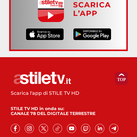
SCARICA
L’APP
Scarica l'app di STILE TV HD
STILE TV HD in onda su:
CANALE 78 DEL DIGITALE TERRESTRE