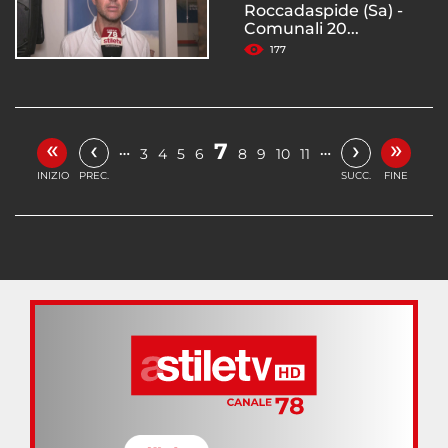
Roccadaspide (Sa) -
Comunali 20...
177
«
»
‹
›
7
…
…
3
4
5
6
8
9
10
11
INIZIO
PREC.
SUCC.
FINE