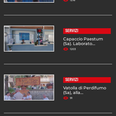
1216
SERVIZI
Capaccio Paestum
(Sa). Laborato...
1203
SERVIZI
Vatolla di Perdifumo
(Sa), alla...
91