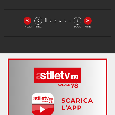
«
»
‹
›
1
…
2
3
4
5
INIZIO
PREC.
SUCC.
FINE
SCARICA
L’APP