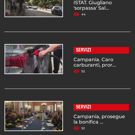
ISTAT. Giugliano
'sorpassa' Sal...
44
SERVIZI
Campania. Caro
carburanti, pror...
52
SERVIZI
Campania, prosegue
la bonifica ...
52