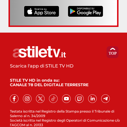
Scarica l'app di STILE TV HD
STILE TV HD in onda su:
CANALE 78 DEL DIGITALE TERRESTRE
Testata iscritta nel Registro della Stampa presso il Tribunale di
Salerno al n. 34/2009
Società iscritta nel Registro degli Operatori di Comunicazione c/o
l’AGCOM al n. 20133