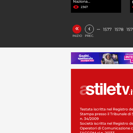
Naziona...
2367
«
‹
…
1577
1578
15
INIZIO
PREC.
Testata iscritta nel Registro de
Stampa presso il Tribunale di 
n. 34/2009
Società iscritta nel Registro de
Operatori di Comunicazione c
l’AGCOM al n. 20133