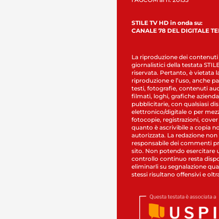
STILE TV HD in onda su:
CANALE 78 DEL DIGITALE T
La riproduzione dei contenuti
giornalistici della testata STI
riservata. Pertanto, è vietata l
riproduzione e l’uso, anche par
testi, fotografie, contenuti au
filmati, loghi, grafiche aziendal
pubblicitarie, con qualsiasi di
elettronico/digitale o per mez
fotocopie, registrazioni, cover
quanto è ascrivibile a copia n
autorizzata. La redazione non
responsabile dei commenti pr
sito. Non potendo esercitare 
controllo continuo resta dispo
eliminarli su segnalazione qual
stessi risultano offensivi e oltr