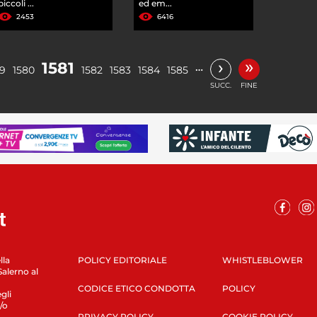
piccoli ...
ed em...
2453
6416
»
›
1581
…
79
1580
1582
1583
1584
1585
SUCC.
FINE
lla
POLICY EDITORIALE
WHISTLEBLOWER
Salerno al
CODICE ETICO CONDOTTA
POLICY
gli
/o
PRIVACY POLICY
COOKIE POLICY