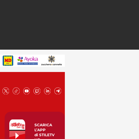
SCARICA
L’APP
di STILETV