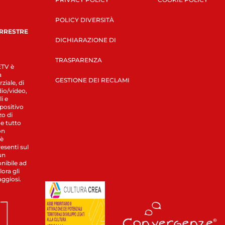
POLICY DIVERSITÀ
ERRESTRE
DICHIARAZIONE DI
TRASPARENZA
LETV è
a
GESTIONE DEI RECLAMI
ziale, di
dio/video,
i e
spositivo
zo di
 e tutto
on
 è
esenti sul
un
nibile ad
ora gli
aggiosi.