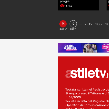
progra...
5456
«
‹
…
2105
2106
21
INIZIO
PREC.
Testata iscritta nel Registro de
Stampa presso il Tribunale di 
n. 34/2009
Società iscritta nel Registro de
Operatori di Comunicazione c
l’AGCOM al n. 20133