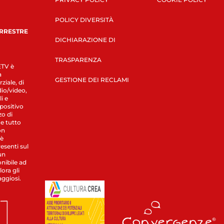
POLICY DIVERSITÀ
ERRESTRE
DICHIARAZIONE DI
TRASPARENZA
LETV è
a
GESTIONE DEI RECLAMI
ziale, di
dio/video,
i e
spositivo
zo di
 e tutto
on
 è
esenti sul
un
nibile ad
ora gli
aggiosi.