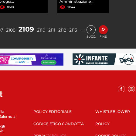
progra...
Amministrazione...
8618
2844
»
›
2109
…
07
2108
2110
2111
2112
2113
SUCC.
FINE
lla
POLICY EDITORIALE
WHISTLEBLOWER
Salerno al
CODICE ETICO CONDOTTA
POLICY
gli
/o
PRIVACY POLICY
COOKIE POLICY