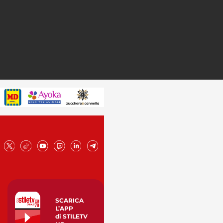
SCARICA
L’APP
di STILETV