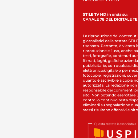
STILE TV HD in onda su:
CANALE 78 DEL DIGITALE T
La riproduzione dei contenuti
giornalistici della testata STI
riservata. Pertanto, è vietata l
riproduzione e l’uso, anche par
testi, fotografie, contenuti au
filmati, loghi, grafiche aziendal
pubblicitarie, con qualsiasi di
elettronico/digitale o per mez
fotocopie, registrazioni, cover
quanto è ascrivibile a copia n
autorizzata. La redazione non
responsabile dei commenti pr
sito. Non potendo esercitare 
controllo continuo resta dispo
eliminarli su segnalazione qual
stessi risultano offensivi e oltr