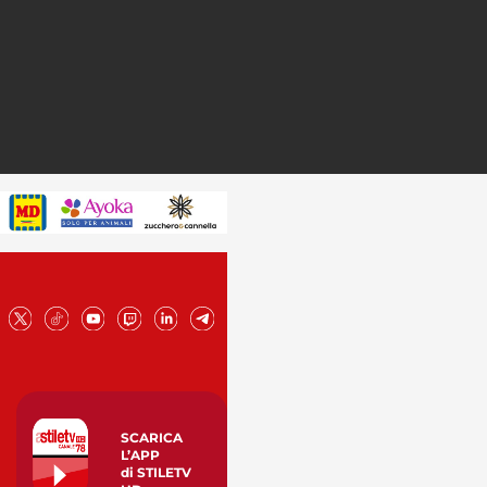
SCARICA
L’APP
di STILETV