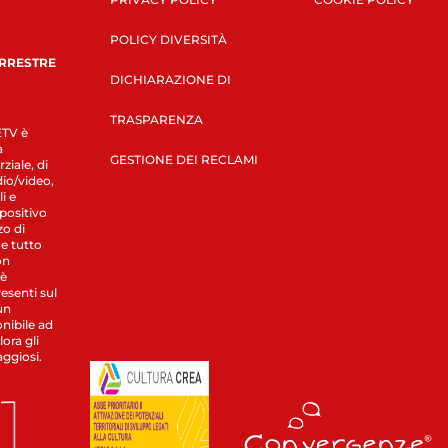
POLICY DIVERSITÀ
ERRESTRE
DICHIARAZIONE DI
TRASPARENZA
LETV è
a
GESTIONE DEI RECLAMI
ziale, di
dio/video,
i e
spositivo
zo di
 e tutto
on
 è
esenti sul
un
nibile ad
ora gli
aggiosi.