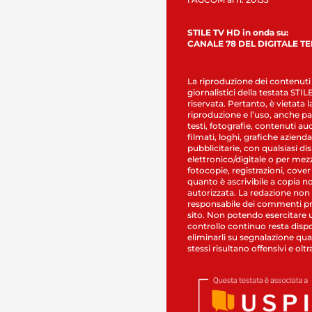
STILE TV HD in onda su:
CANALE 78 DEL DIGITALE T
La riproduzione dei contenuti
giornalistici della testata STI
riservata. Pertanto, è vietata l
riproduzione e l’uso, anche par
testi, fotografie, contenuti au
filmati, loghi, grafiche aziendal
pubblicitarie, con qualsiasi di
elettronico/digitale o per mez
fotocopie, registrazioni, cover
quanto è ascrivibile a copia n
autorizzata. La redazione non
responsabile dei commenti pr
sito. Non potendo esercitare 
controllo continuo resta dispo
eliminarli su segnalazione qual
stessi risultano offensivi e oltr