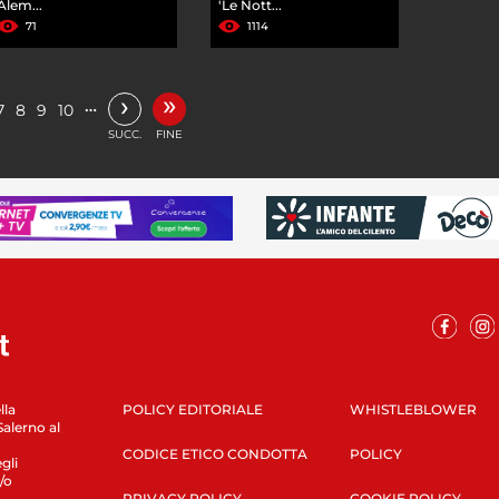
Alem...
'Le Nott...
71
1114
»
›
…
7
8
9
10
SUCC.
FINE
lla
POLICY EDITORIALE
WHISTLEBLOWER
Salerno al
CODICE ETICO CONDOTTA
POLICY
gli
/o
PRIVACY POLICY
COOKIE POLICY