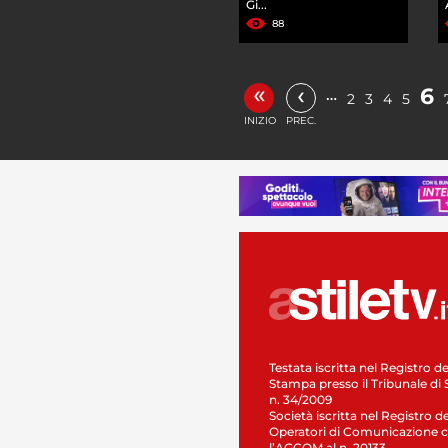
Gi...
88
«
‹
6
…
2
3
4
5
INIZIO
PREC.
Testata iscritta nel Registro de
Stampa presso il Tribunale di 
n. 34/2009
Società iscritta nel Registro de
Operatori di Comunicazione c
l’AGCOM al n. 20133