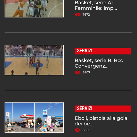
Basket, serie A1
Femminile: imp...
7672
SERVIZI
Basket, serie B: Bcc
Convergenz...
5807
SERVIZI
Eboli, pistola alla gola
dei be...
6085