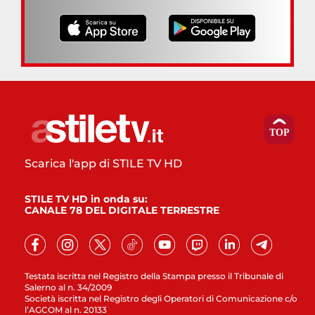
Scarica l'app di STILE TV HD
STILE TV HD in onda su:
CANALE 78 DEL DIGITALE TERRESTRE
Testata iscritta nel Registro della Stampa presso il Tribunale di
Salerno al n. 34/2009
Società iscritta nel Registro degli Operatori di Comunicazione c/o
l’AGCOM al n. 20133