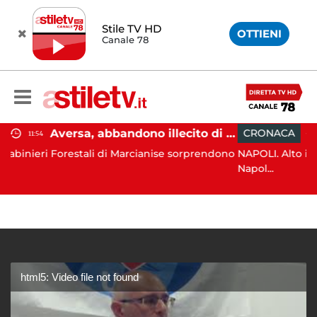
Stile TV HD
OTTIENI
Canale 78
Aversa, abbandono illecito di rifiuti: uomo sorpreso dai carabinieri
CRONACA
09:13
stali di Marcianise sorprendono
NAPOLI. Alto impatto dei Carab
Napol...
html5: Video file not found