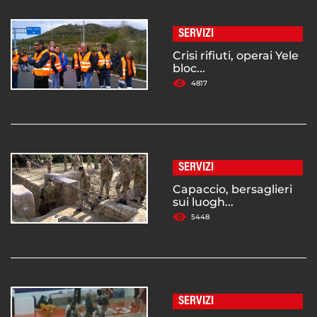
SERVIZI
Crisi rifiuti, operai Yele
bloc...
4817
SERVIZI
Capaccio, bersaglieri
sui luogh...
5448
SERVIZI